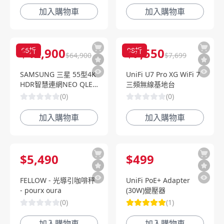
加入購物車
加入購物車
$
42,900
$
7,550
66
折
98
折
$
64,900
$
7,699
SAMSUNG 三星 55型4K
UniFi U7 Pro XG WiFi 7
HDR智慧連網NEO QLED
三頻無線基地台
電視
(
0
)
(
0
)
(QA55QN85BAWXZW)
加入購物車
加入購物車
$
5,490
$
499
FELLOW - 光導引咖啡秤
UniFi PoE+ Adapter
- pourx oura
(30W)變壓器
(
0
)
(
1
)
加入購物車
加入購物車