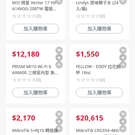
MSI 微星 Vector 17 HX
Lindys 原味椰子水 (24
A14VGG-208TW 電競筆
入/箱)
電(i9-
(
0
)
(
0
)
14900HX/RTX4070-
8G/32G/1TB SSD/W11)
加入購物車
加入購物車
$
12,180
$
1,550
PRISM MI10 Wi-Fi 6
FELLOW - EDDY 拉花鋼
AX6600 三頻室內型 無線
杯 18oz
AP路由器
(
0
)
(
0
)
加入購物車
加入購物車
$
2,170
$
20,615
MikroTik S+RJ10 轉接器
MikroTik CRS354-48G-