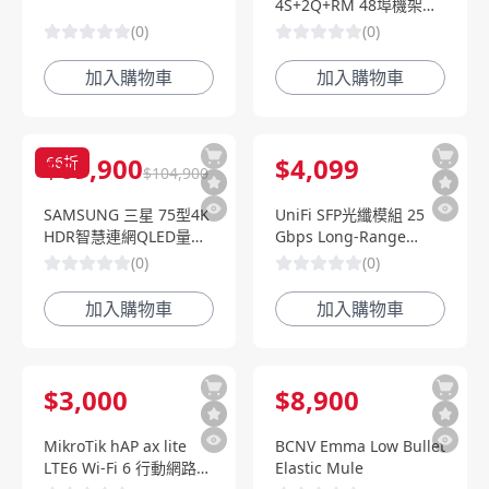
4S+2Q+RM 48埠機架型
高速智慧型交換器
(
0
)
(
0
)
加入購物車
加入購物車
$
69,900
$
4,099
66
折
$
104,900
SAMSUNG 三星 75型4K
UniFi SFP光纖模組 25
HDR智慧連網QLED量子
Gbps Long-Range
電視
Direct Attach Cable-
(
0
)
(
0
)
(QA75Q80BAWXZW)
30m
加入購物車
加入購物車
$
3,000
$
8,900
MikroTik hAP ax lite
BCNV Emma Low Bullet
LTE6 Wi-Fi 6 行動網路路
Elastic Mule