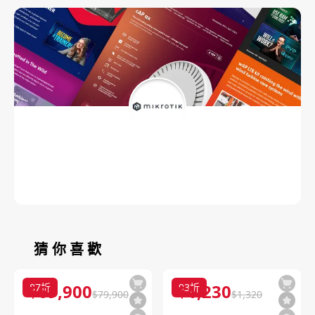
猜你喜歡
$
69,900
$
1,230
87
折
93
折
$
79,900
$
1,320