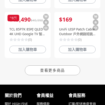
$
49,490
$
169
98
折
$
49,990
TCL 85P7K 85吋 QLED
UniFi UISP Patch Cable
4K UHD Google TV 智慧
Outdoor 戶外網路短跳
電視
線-白
(
0
)
(
0
)
加入購物車
加入購物車
查看更多商品
關於我們
會員權益
會員服務
關於 HIGH FIVE
服務條款
訂單/配送進度查詢