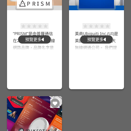
“PRISM”是由普羅通信
美商Ubiquiti Inc.(UI)是
預覽更多
預覽更多
在2022年所推出的無線
美國上市、世界第三大
網路品牌，品牌名字是
無線網通公司。 我們提
致敬由Intesil公司推出
供專為家庭、企業和 IS
世界上第一代的商用網
P 網路服務供應商設計
路晶片[PRISM WLAN C
的各種技術及產品，因
hipset]。PRISM的英文
此我們以許多事情而聞
原意是”三稜鏡”，品牌L
名，但我們的全球團隊
ogo即以三稜鏡意象，
始終致力於生產功能強
波的折射線左入右出，
大、技術先進，且最重
角度向上，也代表網
要的是產品設計和使用
速；流量提升的意念。
者經驗都簡約而不凡的
下一代 IT 解決方案 。
我們相信真正的技術質