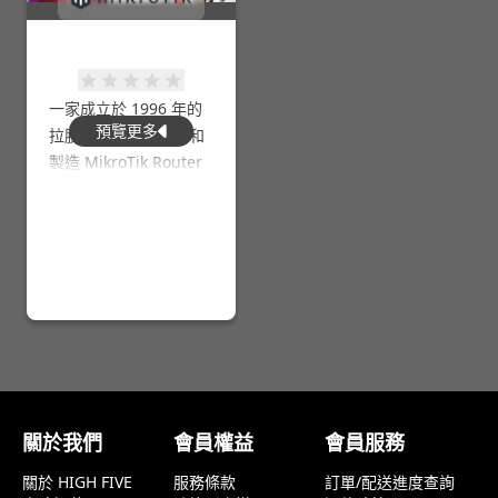
量在於用戶的體驗，而
不是在規格列表中，這
就是為什麼我們致力於
提供高品質且功能豐富
一家成立於 1996 年的
的硬體和軟體，讓每一
預覽更多
拉脫維亞公司，開發和
類使用者都能親身感受
製造 MikroTik Router
到Ubiquti的卓越之處。
OS 軟件和 RouterBOA
RD 路由器。我們的產
品供需要在各種計算機
網絡中提供數據流路
由、防火牆、VPN 和其
他管理功能的互聯網服
務提供商、公司和個人
用戶使用。
關於我們
會員權益
會員服務
關於 HIGH FIVE
服務條款
訂單/配送進度查詢