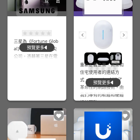
三星為《Fortune Glob
預覽更多
al》雜誌所列全球頂尖
公司，憑藉著三星在電
子業務取得的成功，全
重新定義企業、商業和
球公認三星為科技領域
住宅使用者的連結方
中的業界領導者，而現
式，Alta Labs 創造了
預覽更多
在三星排名為前 10 大
革命性的網路技術，由
全球品牌。 三星電子的
我們專有的軟體和硬體
產品包括家用電器（如
設計驅動。
電視、顯示器、冰箱和
洗衣機），以及主要的
行動通訊產品（如智慧
手機和行動平板）。