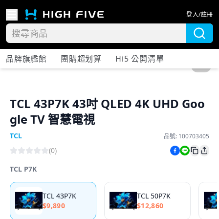
登入/註冊
品牌旗艦館
團購超划算
Hi5 公開清單
1
/
5
TCL 43P7K 43吋 QLED 4K UHD Goo
gle TV 智慧電視
TCL
品號:
100703405
(
0
)
TCL P7K
TCL 43P7K
TCL 50P7K
$
9,890
$
12,860