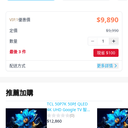
$
9,890
VIP.
1
優惠價
定價
$
9,990
數量
最後 3 件
現省 $
100
配送方式
更多詳情
推薦加購
TCL 50P7K 50吋 QLED
4K UHD Google TV 智慧
電視
(
0
)
$
12,860