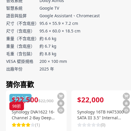
音效系統
Dolby Atmos
智慧系統
Google TV
語音與投屏
Google Assistant、Chromecast
尺寸（不含底座）
95.6 × 55.9 × 7.2 cm
尺寸（含底座）
95.6 × 60.0 × 18.5 cm
重量（不含底座）
約 6.6 kg
重量（含底座）
約 6.7 kg
毛重（含包裝）
約 8.8 kg
VESA 壁掛規格
200 × 100 mm
出廠年份
2025 年
猜你喜歡
$
22,500
$
22,000
新品上市
$
22,900
98
折
Synology DVA1622 16-
Synology 16TB HAT5300
Channel 2-Bay Deep
SATA III 3.5" Internal
Learning NVR 深度智慧影
Enterprise HDD
(
1
)
(
0
)
像監控系統