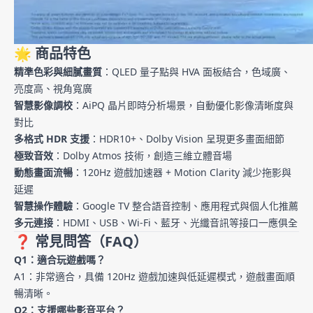
🌟 商品特色
精準色彩與細膩畫質
：QLED 量子點與 HVA 面板結合，色域廣、
亮度高、視角寬廣
智慧影像調校
：AiPQ 晶片即時分析場景，自動優化影像清晰度與
對比
多格式 HDR 支援
：HDR10+、Dolby Vision 呈現更多畫面細節
極致音效
：Dolby Atmos 技術，創造三維立體音場
動態畫面流暢
：120Hz 遊戲加速器 + Motion Clarity 減少拖影與
延遲
智慧操作體驗
：Google TV 整合語音控制、應用程式與個人化推薦
多元連接
：HDMI、USB、Wi-Fi、藍牙、光纖音訊等接口一應俱全
❓ 常見問答（FAQ）
Q1：適合玩遊戲嗎？
A1：非常適合，具備 120Hz 遊戲加速與低延遲模式，遊戲畫面順
暢清晰。
Q2：支援哪些影音平台？