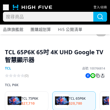
登入/註冊
品牌旗艦館
團購超划算
Hi5 公開清單
1
/
4
TCL 65P6K 65吋 4K UHD Google TV
智慧顯示器
TCL
品號:
100766814
(
0
)
TCL P6K
TCL 75P6K
TCL 65P6K
$
27,710
$
20,780