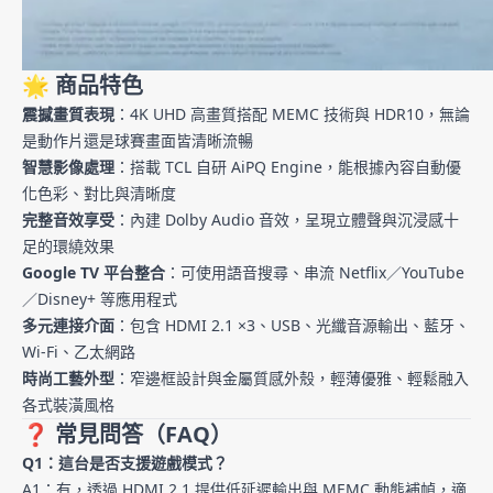
🌟 商品特色
震撼畫質表現
：4K UHD 高畫質搭配 MEMC 技術與 HDR10，無論
是動作片還是球賽畫面皆清晰流暢
智慧影像處理
：搭載 TCL 自研 AiPQ Engine，能根據內容自動優
化色彩、對比與清晰度
完整音效享受
：內建 Dolby Audio 音效，呈現立體聲與沉浸感十
足的環繞效果
Google TV 平台整合
：可使用語音搜尋、串流 Netflix／YouTube
／Disney+ 等應用程式
多元連接介面
：包含 HDMI 2.1 ×3、USB、光纖音源輸出、藍牙、
Wi‑Fi、乙太網路
時尚工藝外型
：窄邊框設計與金屬質感外殼，輕薄優雅、輕鬆融入
各式裝潢風格
❓ 常見問答（FAQ）
Q1：這台是否支援遊戲模式？
A1：有，透過 HDMI 2.1 提供低延遲輸出與 MEMC 動態補幀，適