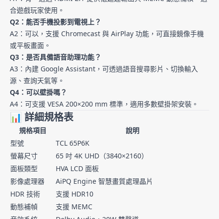
合遊戲玩家使用。
Q2：能否手機投影到電視上？
A2：可以，支援 Chromecast 與 AirPlay 功能，可直接鏡像手機
或平板畫面。
Q3：是否具備語音助理功能？
A3：內建 Google Assistant，可透過語音搜尋影片、切換輸入
源、查詢天氣等。
Q4：可以壁掛嗎？
A4：可支援 VESA 200×200 mm 標準，適用多數壁掛架安裝。
📊 詳細規格表
規格項目
說明
型號
TCL 65P6K
螢幕尺寸
65 吋 4K UHD（3840×2160）
面板類型
HVA LCD 面板
影像處理器
AiPQ Engine 智慧畫質處理晶片
HDR 技術
支援 HDR10
動態補幀
支援 MEMC