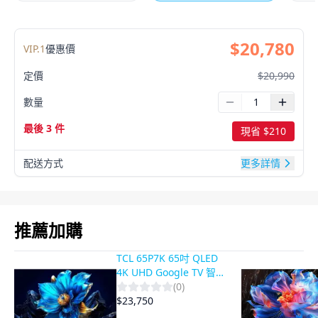
$
20,780
VIP.
1
優惠價
定價
$
20,990
數量
最後 3 件
現省 $
210
配送方式
更多詳情
推薦加購
TCL 65P7K 65吋 QLED
4K UHD Google TV 智慧
電視
(
0
)
$
23,750