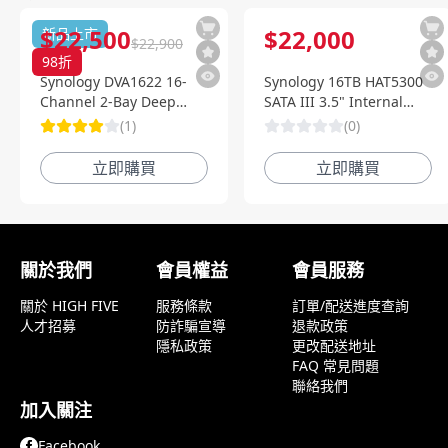
$
22,500
$
22,000
新品上市
$
22,900
98
折
Synology DVA1622 16-
Synology 16TB HAT5300
Channel 2-Bay Deep
SATA III 3.5" Internal
Learning NVR 深度智慧影
Enterprise HDD
(
1
)
(
0
)
像監控系統
立即購買
立即購買
顧客評論
關於我們
會員權益
會員服務
關於 HIGH FIVE
服務條款
訂單/配送進度查詢
人才招募
防詐騙宣導
退款政策
隱私政策
更改配送地址
FAQ 常見問題
聯絡我們
加入關注
Facebook