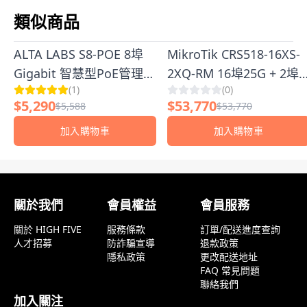
類似商品
ALTA LABS S8-POE 8埠
MikroTik CRS518-16XS-
Gigabit 智慧型PoE管理交
2XQ-RM 16埠25G + 2埠
(
1
)
(
0
)
換器 | 高效網路穩定供電
100G 高效能機架型核心
$
5,290
$
53,770
$
5,588
$
53,770
交換器
加入購物車
加入購物車
顧客評論
關於我們
會員權益
會員服務
關於 HIGH FIVE
服務條款
訂單/配送進度查詢
人才招募
防詐騙宣導
退款政策
隱私政策
更改配送地址
FAQ 常見問題
聯絡我們
加入關注