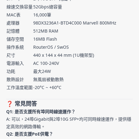
線速交換容量
52Gbps總容量
MAC表
16,000筆
處理器
98DX3236A1-BTD4C000 Marvell 800MHz
記憶體
512MB RAM
儲存空間
16MB Flash
操作系統
RouterOS / SwOS
尺寸
440 x 144 x 44 mm (1U機架型)
電源輸入
AC 100-240V
功耗
最大24W
散熱設計
無風扇被動散熱
工作溫度範圍
-20°C ~ +60°C
❓ 常見問答
Q1: 是否支援所有埠同時線速運作？
A: 可以，24埠Gigabit與2埠10G SFP+均可同時線速運作，提供穩
定高效的網路傳輸。
Q2: 是否支援PoE供電？