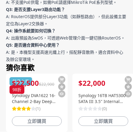
A: 不支援PoE供電，如需PoE請選擇MikroTik PoE系列型號。
Q3: 是否支援Layer3路由功能？
A: RouterOS提供部分Layer3功能（如靜態路由），但此設備主要
定位為Layer2交換器。
Q4: 操作系統要如何切換？
A: 出廠預設為SwOS，可透過Web管理介面一鍵切換RouterOS。
Q5: 是否適合資料中心使用？
A: 是，本機型支援高速光纖上行，搭配靜音散熱，適合資料中心
及辦公室環境。
猜你喜歡
$
22,500
$
22,000
新品上市
$
22,900
98
折
Synology DVA1622 16-
Synology 16TB HAT5300
Channel 2-Bay Deep
SATA III 3.5" Internal
Learning NVR 深度智慧影
Enterprise HDD
(
1
)
(
0
)
像監控系統
立即購買
立即購買