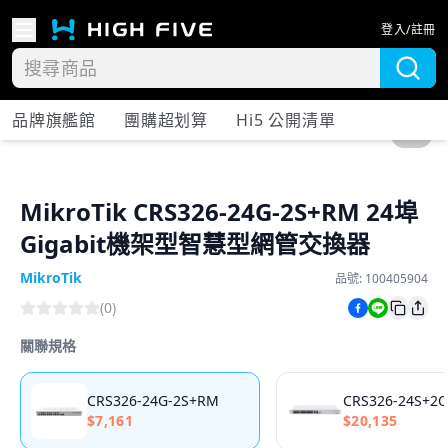
登入/註冊
品牌旗艦館
團購超划算
Hi5 公開清單
1
/
3
MikroTik CRS326-24G-2S+RM 24埠
Gigabit機架型智慧型網管交換器
MikroTik
品號:
100405904
(
0
)
關聯規格
CRS326-24G-2S+RM
CRS326-24S+2
$
7,161
$
20,135