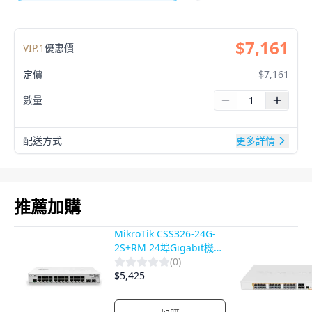
$
7,161
VIP.
1
優惠價
定價
$
7,161
數量
配送方式
更多詳情
產品影片
推薦加購
MikroTik CSS326-24G-
2S+RM 24埠Gigabit機架
型智慧型管理交換器
(
0
)
$
5,425