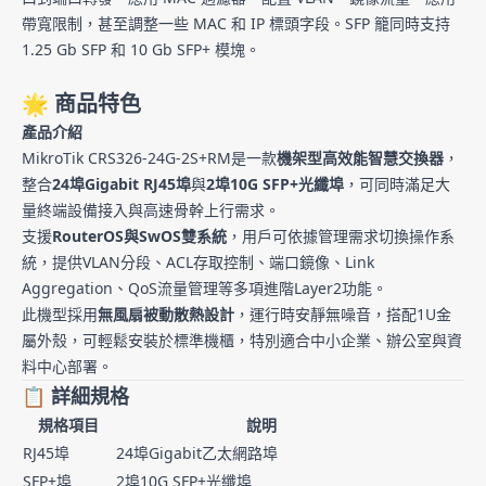
帶寬限制，甚至調整一些 MAC 和 IP 標頭字段。SFP 籠同時支持
1.25 Gb SFP 和 10 Gb SFP+ 模塊。
🌟 商品特色
產品介紹
MikroTik CRS326-24G-2S+RM是一款
機架型高效能智慧交換器
，
整合
24埠Gigabit RJ45埠
與
2埠10G SFP+光纖埠
，可同時滿足大
量終端設備接入與高速骨幹上行需求。
支援
RouterOS與SwOS雙系統
，用戶可依據管理需求切換操作系
統，提供VLAN分段、ACL存取控制、端口鏡像、Link
Aggregation、QoS流量管理等多項進階Layer2功能。
此機型採用
無風扇被動散熱設計
，運行時安靜無噪音，搭配1U金
屬外殼，可輕鬆安裝於標準機櫃，特別適合中小企業、辦公室與資
料中心部署。
📋 詳細規格
規格項目
說明
RJ45埠
24埠Gigabit乙太網路埠
SFP+埠
2埠10G SFP+光纖埠