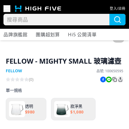
登入/註冊
品牌旗艦館
團購超划算
Hi5 公開清單
1
/
8
FELLOW - MIGHTY SMALL 玻璃濾壺
FELLOW
品號:
100650595
(
0
)
單一規格
透明
寂淨黑
$
980
$
1,080