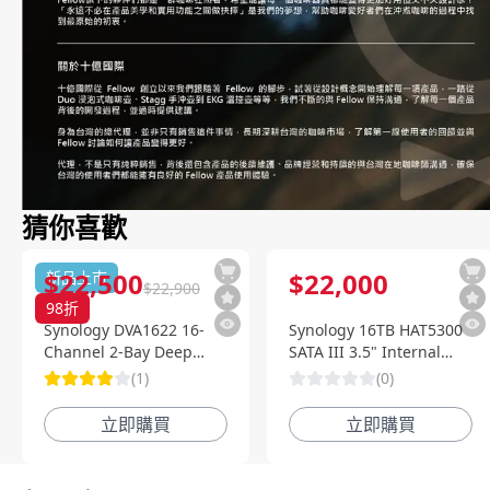
猜你喜歡
$
22,500
$
22,000
新品上市
$
22,900
98
折
Synology DVA1622 16-
Synology 16TB HAT5300
Channel 2-Bay Deep
SATA III 3.5" Internal
Learning NVR 深度智慧影
Enterprise HDD
(
1
)
(
0
)
像監控系統
立即購買
立即購買