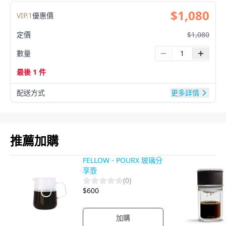
$
1,080
VIP.
1
優惠價
定價
$
1,080
數量
最後 1 件
配送方式
更多詳情
產品影片
推薦加購
FELLOW - POURX 玻璃分
享壺
(
0
)
$
600
加購