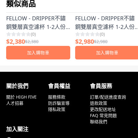
類似商品
FELLOW - DRIPPER不鏽
FELLOW - DRIPPER不鏽
鋼雙層真空濾杯 1-2人份
鋼雙層真空濾杯 1-2人份
(
0
)
(
0
)
濾杯
濾杯旅行組
$
2,380
$
2,980
$
2,380
$
2,980
加入購物車
加入購物車
顧客評論
關於我們
會員權益
會員服務
關於 HIGH FIVE
服務條款
訂單/配送進度查詢
人才招募
防詐騙宣導
退款政策
隱私政策
更改配送地址
FAQ 常見問題
聯絡我們
加入關注