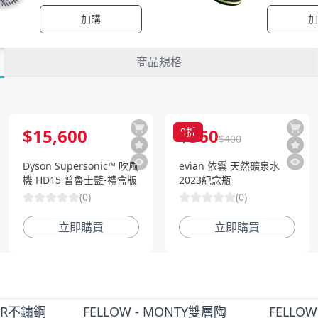
加購
加
商品規格
$
15,600
$
360
9
折
$
400
Dyson Supersonic™ 吹風
evian 依雲 天然礦泉水
機 HD15 普魯士藍-禮盒版
2023紀念瓶
(
0
)
(
0
)
立即購買
立即購買
PER不鏽鋼
FELLOW - MONTY雙層陶
FELLO