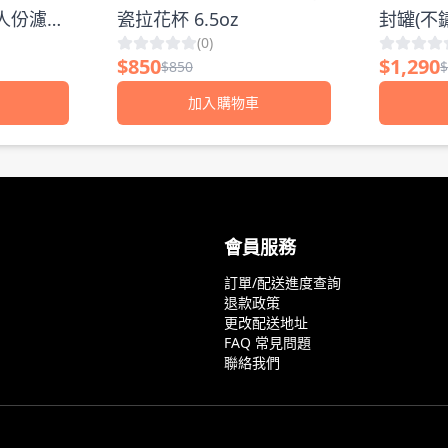
2人份濾杯
瓷拉花杯 6.5oz
封罐(不鏽
(
0
)
$
850
$
1,290
$
850
加入購物車
會員服務
訂單/配送進度查詢
退款政策
更改配送地址
FAQ 常見問題
聯絡我們