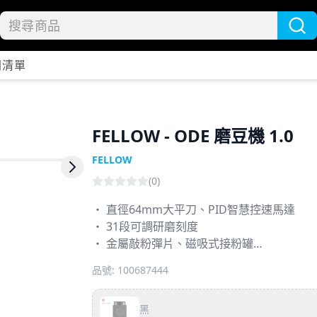
開清單
FELLOW - ODE 磨豆機 1.0
FELLOW
Next slide
(
0
)
・ 直徑64mm大平刀、PID智慧控速馬達
・ 31段可調研磨刻度
・ 金屬敲粉彈片、磁吸式接粉罐
・ 研磨完，自動停止功能
品號:
100687444
・ 不支援義式
・ 台灣地區，享二年保固
黑