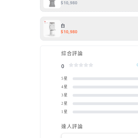
$
10,980
白
$
10,980
綜合評論
0
5星
4星
3星
2星
1星
達人評論