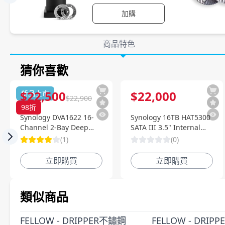
加購
產品詳情
商品特色
猜你喜歡
商品特色
$
22,500
$
22,000
新品上市
$
22,900
98
折
Synology DVA1622 16-
Synology 16TB HAT5300
Channel 2-Bay Deep
SATA III 3.5" Internal
Learning NVR 深度智慧
Enterprise HDD
(
1
)
(
0
)
Previous slide
影像監控系統
立即購買
立即購買
類似商品
FELLOW - DRIPPER不鏽鋼
FELLOW - DRIP