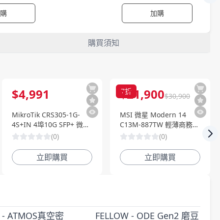
購
加購
購買須知
$
4,991
$
21,900
7
折
$
30,900
MikroTik CRS305-1G-
MSI 微星 Modern 14
4S+IN 4埠10G SFP+ 微型
C13M-887TW 輕薄商務筆
桌面智慧型交換器
電(i7-1355U/16G/1TB
(
0
)
(
0
)
Nex
SSD/W11)
立即購買
立即購買
W - ATMOS真空密
FELLOW - ODE Gen2 磨豆