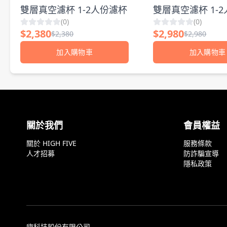
雙層真空濾杯 1-2人份濾杯
雙層真空濾杯 1-
(
0
)
(
0
)
旅行組
$
2,380
$
2,980
$
2,380
$
2,980
加入購物車
加入購物車
顧客評論
關於我們
會員權益
關於 HIGH FIVE
服務條款
人才招募
防詐騙宣導
隱私政策
嗨科技股份有限公司