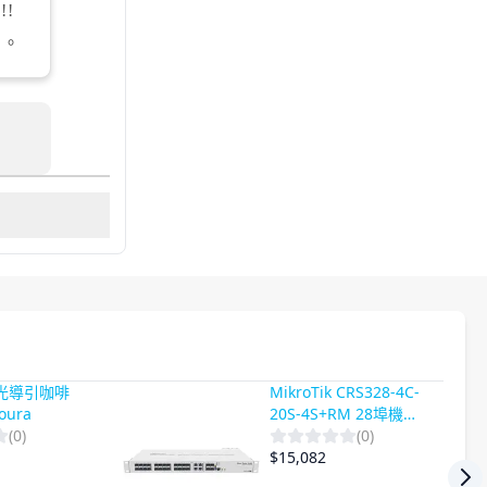
!
卷
。
- 光導引咖啡
MikroTik CRS328-4C-
 oura
20S-4S+RM 28埠機架
(
0
)
型多功能光纖交換器
(
0
)
$
15,082
Nex