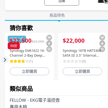
加購
產品詳情
商品特色
猜你喜歡
商品特色
$
22,500
$
22,000
新品上市
$
22,900
98
折
Synology DVA1622 16-
Synology 16TB HAT5300
Channel 2-Bay Deep
SATA III 3.5" Internal
Learning NVR 深度智慧
Enterprise HDD
(
1
)
(
0
)
Previous slide
影像監控系統
立即購買
立即購買
類似商品
FELLOW - EKG電子溫控壺
專用木柄