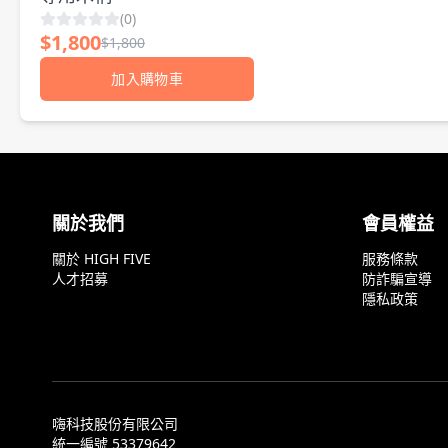
(
0
)
$
1,800
$
1,800
加入購物車
顧客評論
關於我們
會員權益
關於 HIGH FIVE
服務條款
人才招募
防詐騙宣導
隱私政策
嗨科技股份有限公司
統一編號 53379642