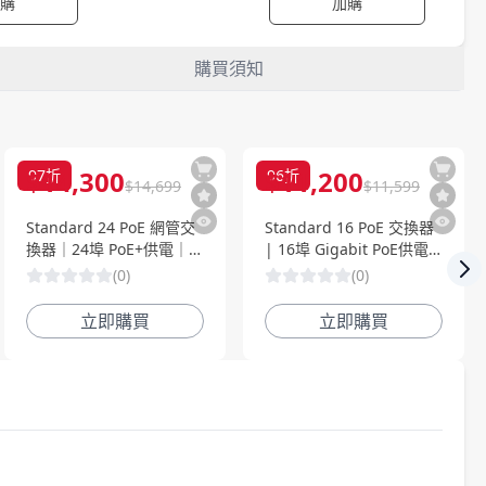
購
加購
購買須知
$
14,300
$
11,200
97
折
96
折
$
14,699
$
11,599
Standard 24 PoE 網管交
Standard 16 PoE 交換器
換器｜24埠 PoE+供電｜
| 16埠 Gigabit PoE供電
Gigabit網路｜雲端集中管
網管型交換器 | Ubiquiti
(
0
)
(
0
)
Nex
理
專業級網路交換機
立即購買
立即購買