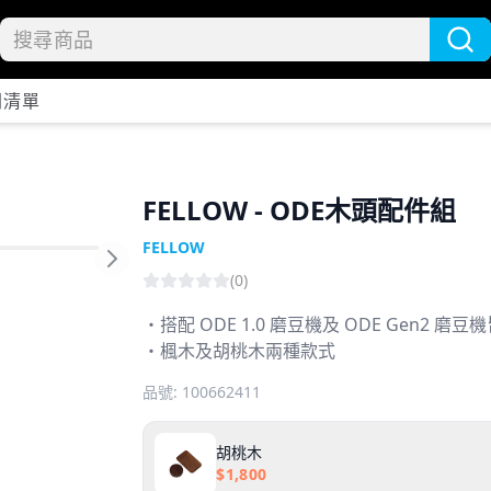
開清單
FELLOW - ODE木頭配件組
FELLOW
Next slide
(
0
)
・搭配 ODE 1.0 磨豆機及 ODE Gen2 磨
・楓木及胡桃木兩種款式
品號:
100662411
胡桃木
$
1,800