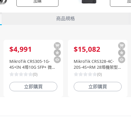
加購
加
商品規格
$
4,991
$
15,082
MikroTik CRS305-1G-
MikroTik CRS328-4C-
4S+IN 4埠10G SFP+ 微型
20S-4S+RM 28埠機架型
桌面智慧型交換器
多功能光纖交換器
(
0
)
(
0
)
立即購買
立即購買