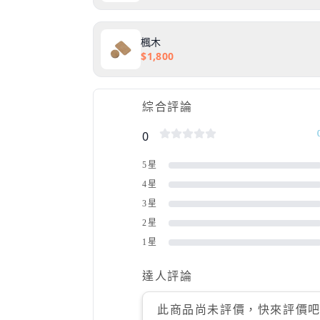
楓木
$
1,800
綜合評論
0
5星
4星
3星
2星
1星
達人評論
此商品尚未評價，快來評價吧!