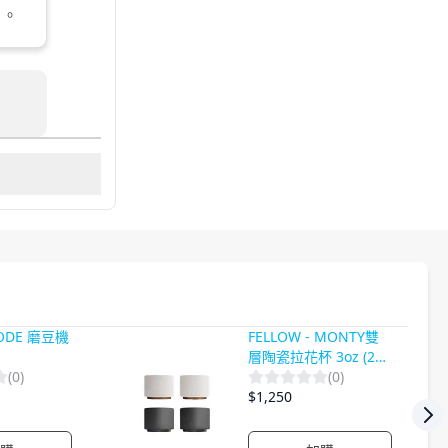
卷
。
 ODE 磨豆機
FELLOW - MONTY雙
層陶瓷拉花杯 3oz (2
(
0
)
入)
(
0
)
$
1,250
Nex