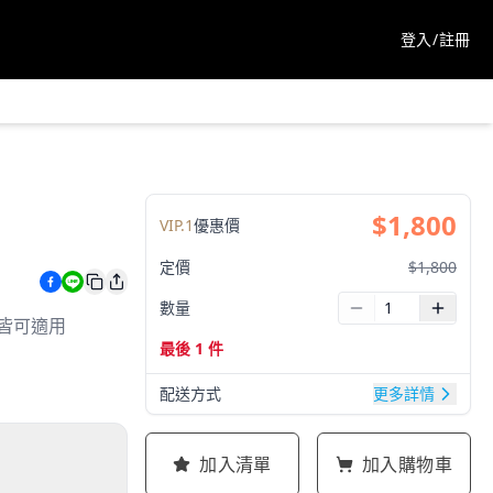
登入/註冊
$
1,800
VIP.
1
優惠價
定價
$
1,800
數量
豆機皆可適用
最後 1 件
配送方式
更多詳情
加入清單
加入購物車