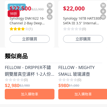
$
22,500
$
22,000
新品上市
$
22,900
98
折
Synology DVA1622 16-
Synology 16TB HAT5300
Channel 2-Bay Deep
SATA III 3.5" Internal
Learning NVR 深度智慧影
Enterprise HDD
(
1
)
(
0
)
像監控系統
立即購買
立即購買
類似商品
FELLOW - DRIPPER不鏽
FELLOW - MIGHTY
鋼雙層真空濾杯 1-2人份
SMALL 玻璃濾壺
(
0
)
(
0
)
濾杯旅行組
$
2,980
$
980
$
2,980
$
1,080
加入購物車
加入購物車
顧客評論