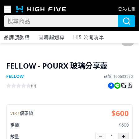
登入/註冊
品牌旗艦館
團購超划算
Hi5 公開清單
1
/
2
FELLOW - POURX 玻璃分享壺
FELLOW
品號:
100633570
(
0
)
$
600
VIP.
1
優惠價
定價
$
600
數量