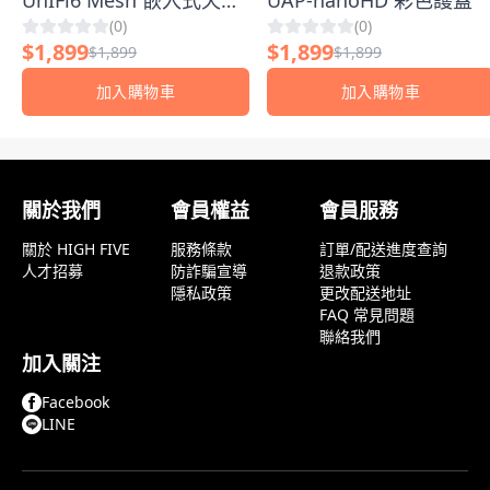
UnIFi6 Mesh 嵌入式天花
UAP-nanoHD 彩色護蓋
(
0
)
(
0
)
板安裝配件
$
1,899
$
1,899
$
1,899
$
1,899
加入購物車
加入購物車
顧客評論
關於我們
會員權益
會員服務
關於 HIGH FIVE
服務條款
訂單/配送進度查詢
人才招募
防詐騙宣導
退款政策
隱私政策
更改配送地址
FAQ 常見問題
聯絡我們
加入關注
Facebook
LINE