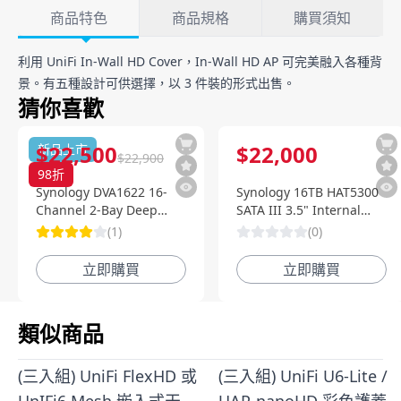
產品詳情
商品特色
商品規格
購買須知
商品特色
利用 UniFi In-Wall HD Cover，
In-Wall HD AP
可完美融入各種背
景。有五種設計可供選擇，以 3 件裝的形式出售。
猜你喜歡
$
22,500
$
22,000
新品上市
$
22,900
98
折
Synology DVA1622 16-
Synology 16TB HAT5300
Channel 2-Bay Deep
SATA III 3.5" Internal
Learning NVR 深度智慧影
Enterprise HDD
(
1
)
(
0
)
像監控系統
立即購買
立即購買
類似商品
(三入組) UniFi FlexHD 或
(三入組) UniFi U6-Lite /