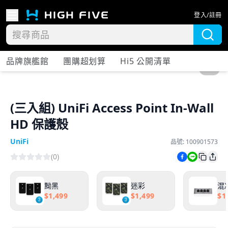
登入/註冊
品牌旗艦館
團購超划算
Hi5 公開清單
1
/
1
(三入組) UniFi Access Point In-Wall
HD 保護殼
UniFi
品號:
100901573
(
0
)
黝黑
迷彩
混
$
1,499
$
1,499
$
1