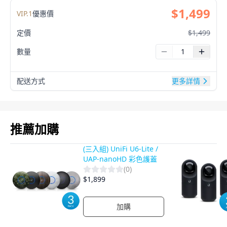
$
1,499
VIP.
1
優惠價
定價
$
1,499
數量
配送方式
更多詳情
產品影片
推薦加購
(三入組) UniFi U6-Lite /
UAP-nanoHD 彩色護蓋
(
0
)
$
1,899
加購