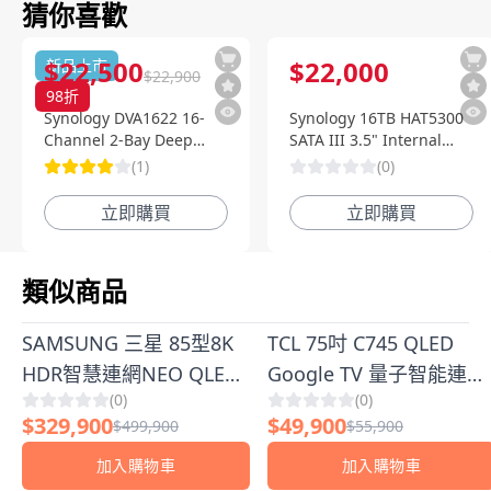
猜你喜歡
$
22,500
$
22,000
新品上市
$
22,900
98
折
Synology DVA1622 16-
Synology 16TB HAT5300
Channel 2-Bay Deep
SATA III 3.5" Internal
Learning NVR 深度智慧影
Enterprise HDD
(
1
)
(
0
)
像監控系統
立即購買
立即購買
類似商品
SAMSUNG 三星 85型8K
TCL 75吋 C745 QLED
HDR智慧連網NEO QLED
Google TV 量子智能連網
(
0
)
(
0
)
量子電視
液晶顯示器(含簡易安裝)
$
329,900
$
49,900
$
499,900
$
55,900
(QA85QN900BWXZW)
加入購物車
加入購物車