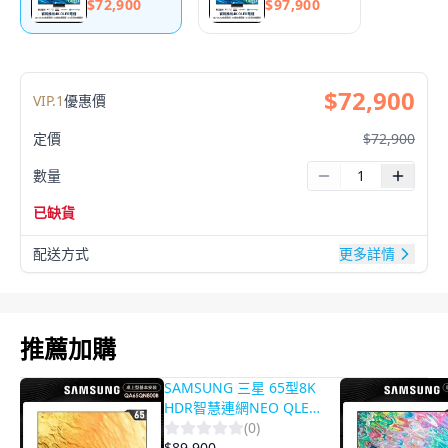
$
72,900
$
97,900
$
72,900
VIP.
1
優惠價
定價
$
72,900
數量
已缺貨
配送方式
更多詳情
產品影片
推薦加購
SAMSUNG 三星 65型8K
HDR智慧連網NEO QLED
量子電視
(
0
)
(QA65QN800BWXZW)
$
89,900