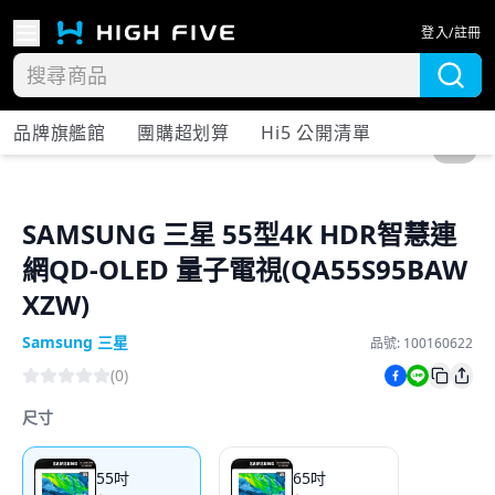
登入/註冊
品牌旗艦館
團購超划算
Hi5 公開清單
1
/
2
SAMSUNG 三星 55型4K HDR智慧連
網QD-OLED 量子電視(QA55S95BAW
XZW)
Samsung 三星
品號:
100160622
(
0
)
尺寸
55吋
65吋