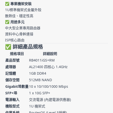
✅
專業機架安裝
1U標準機架式金屬外殼
散熱佳、穩定性高
✅
用途多元
中大型企業專用路由器
資料中心骨幹連接
ISP核心路由
✅ 詳細產品規格
規格項目
詳細說明
產品型號
RB4011iGS+RM
處理器
AL21400 四核心 1.4GHz
記憶體
1GB DDR4
儲存空間
512MB NAND
Gigabit埠數量
10 x 10/100/1000 Mbps
SFP+埠
1 x 10G SFP+
電源輸入
交流電源 (內建電源供應器)
機殼型式
1U 機架式
作業系統
RouterOS (Level 5授權)