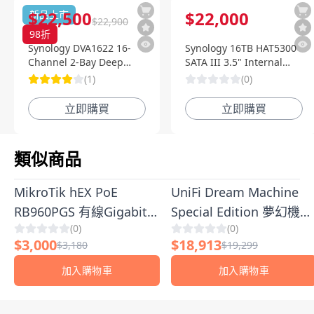
$
22,500
$
22,000
新品上市
$
22,900
98
折
Synology DVA1622 16-
Synology 16TB HAT5300
Channel 2-Bay Deep
SATA III 3.5" Internal
Learning NVR 深度智慧影
Enterprise HDD
(
1
)
(
0
)
像監控系統
立即購買
立即購買
類似商品
MikroTik hEX PoE
UniFi Dream Machine
RB960PGS 有線Gigabit路
Special Edition 夢幻機特
(
0
)
(
0
)
由器 5埠 PoE供電 網路交
別版｜高效企業級全方位
$
3,000
$
18,913
$
3,180
$
19,299
換器 高效能RouterOS 防
無線路由器｜支援UniFi
火牆 VPN 支援
OS系統 智慧網路安全管
加入購物車
加入購物車
理
顧客評論