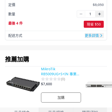
定價
$
8,050
數量
最後 4 件
現省 $
50
配送方式
更多詳情
產品影片
推薦加購
MikroTik
RB5009UG+S+IN 專業級
千兆路由器 | 7埠乙太網
(
0
)
路 + 10G SFP+ 高效能交
$
7,600
換機
加購
產品詳情