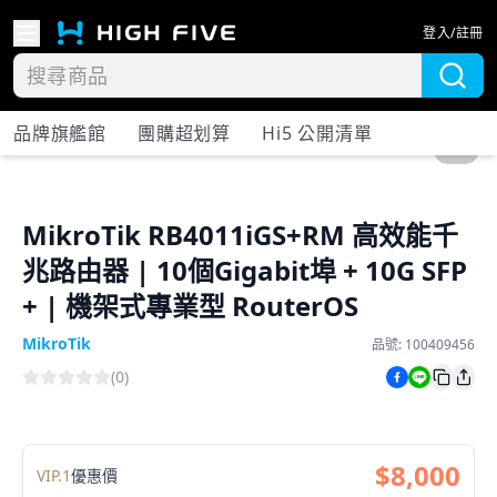
登入/註冊
品牌旗艦館
團購超划算
Hi5 公開清單
1
/
6
MikroTik RB4011iGS+RM 高效能千
兆路由器 | 10個Gigabit埠 + 10G SFP
+ | 機架式專業型 RouterOS
MikroTik
品號:
100409456
(
0
)
$
8,000
VIP.
1
優惠價