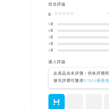
綜合評論
0
5星
4星
3星
2星
1星
達人評論
此商品尚未評價，快來評價吧!
搶先評價可獲得
NT$50優惠