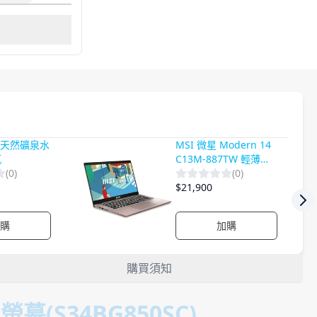
雲 天然礦泉水
MSI 微星 Modern 14
瓶
C13M-887TW 輕薄商
(
0
)
務筆電(i7-
(
0
)
1355U/16G/1TB
$
21,900
SSD/W11)
Nex
購
加購
購買須知
螢幕(S34BG850SC)