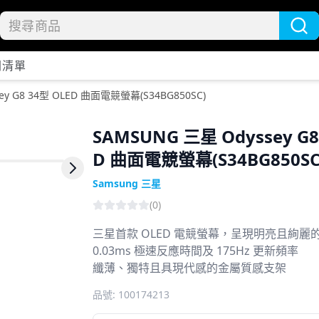
開清單
ey G8 34型 OLED 曲面電競螢幕(S34BG850SC)
SAMSUNG 三星 Odyssey G8
D 曲面電競螢幕(S34BG850SC
Next slide
Samsung 三星
(
0
)
三星首款 OLED 電競螢幕，呈現明亮且絢麗
0.03ms 極速反應時間及 175Hz 更新頻率
纖薄、獨特且具現代感的金屬質感支架
品號:
100174213