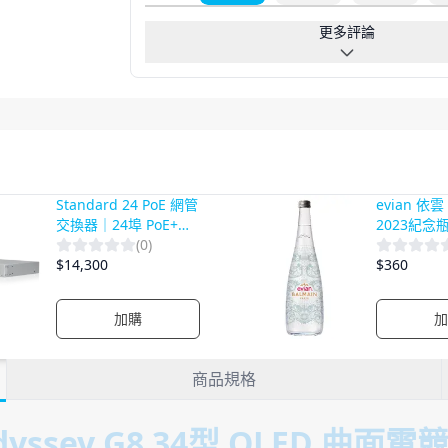
更多評論
Standard 24 PoE 網管
evian 依
交換器｜24埠 PoE+供
2023紀念
電｜Gigabit網路｜雲
(
0
)
端集中管理
$
14,300
$
360
加購
加
商品規格
yssey G8 34型 OLED 曲面電競