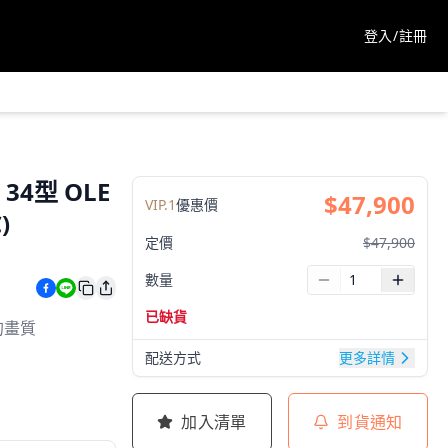
登入/註冊
 34型 OLE
$
47,900
VIP.
1
優惠價
)
定價
$
47,900
數量
已缺貨
的畫質
配送方式
更多詳情
加入清單
到貨通知