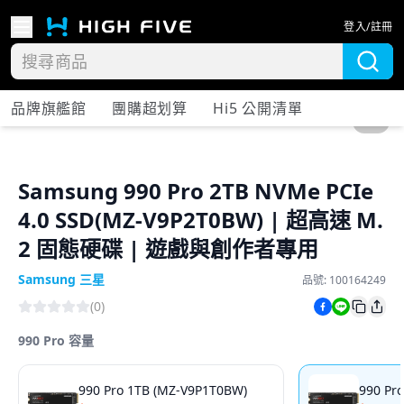
登入/註冊
品牌旗艦館
團購超划算
Hi5 公開清單
1
/
6
Samsung 990 Pro 2TB NVMe PCIe
4.0 SSD(MZ-V9P2T0BW) | 超高速 M.
2 固態硬碟 | 遊戲與創作者專用
Samsung 三星
品號:
100164249
(
0
)
990 Pro 容量
990 Pro 1TB (MZ-V9P1T0BW)
990 Pr