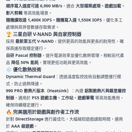
順序寫入速度可達 6,900 MB/s
，適合
大型檔案處理、遊戲加載、
影片剪輯
等高效能場景。
隨機讀取達 1,400K IOPS，隨機寫入達 1,550K IOPS
，優化多工
處理與高併發數據存取需求。
🏆
三星自研 V-NAND 與自家控制器
採用
最新第五代 V-NAND
，提供更高的效能與更長的耐用性，確
保高速存取穩定運行。
自研 Pascal 控制器
，提升電源效率並優化散熱管理，相較前代產
品
降低 50% 能耗
，實現更低功耗與更高效能。
❄
優化散熱技術
Dynamic Thermal Guard
：透過溫度監控技術自動調整運行模
式，防止過熱降速。
990 PRO 散熱片版本（Heatsink）
：內建
鋁製散熱片與鎳塗層控
制器
，適用於
PS5 遊戲主機、工作站、遊戲筆電
等高效能應用，
確保持續穩定運行。
🔥
完美適用於遊戲與創作者工作流
針對
DirectStorage
進行最佳化，大幅縮短遊戲讀取時間，適用
於
AAA 級遊戲
。