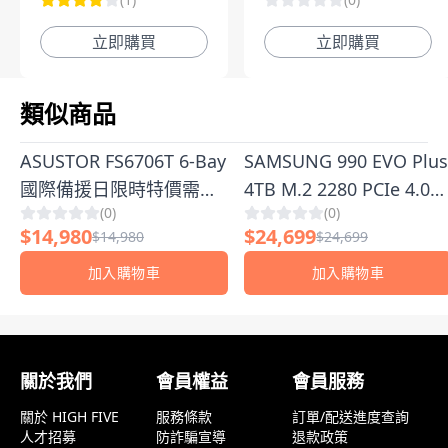
像監控系統
立即購買
立即購買
類似商品
ASUSTOR FS6706T 6-Bay
SAMSUNG 990 EVO Plus
國際備援日限時特價需搭
4TB M.2 2280 PCIe 4.0
(
0
)
(
0
)
配必選SSD套裝組
SSD固態硬碟(MZ-
$
14,980
$
24,699
$
14,980
$
24,699
V9S4T0BW/讀7250M/寫
6300M) | 極致效能
加入購物車
加入購物車
SSD，開機秒啟、遊戲秒
顧客評論
載！
關於我們
會員權益
會員服務
關於 HIGH FIVE
服務條款
訂單/配送進度查詢
人才招募
防詐騙宣導
退款政策