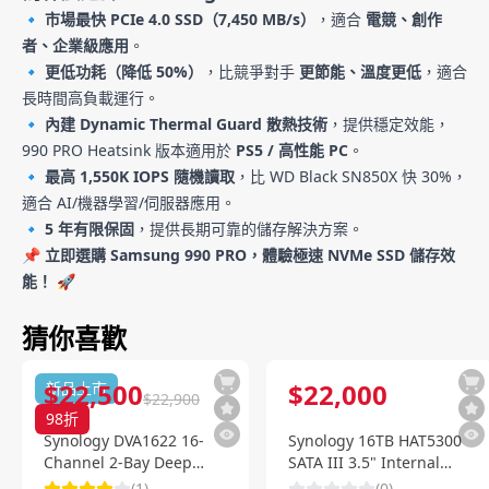
🔹
市場最快 PCIe 4.0 SSD（7,450 MB/s）
，適合
電競、創作
者、企業級應用
。
🔹
更低功耗（降低 50%）
，比競爭對手
更節能、溫度更低
，適合
長時間高負載運行。
🔹
內建 Dynamic Thermal Guard 散熱技術
，提供穩定效能，
990 PRO Heatsink 版本適用於
PS5 / 高性能 PC
。
🔹
最高 1,550K IOPS 隨機讀取
，比 WD Black SN850X 快 30%，
適合 AI/機器學習/伺服器應用。
🔹
5 年有限保固
，提供長期可靠的儲存解決方案。
📌
立即選購 Samsung 990 PRO，體驗極速 NVMe SSD 儲存效
能！
🚀
猜你喜歡
$
22,500
$
22,000
新品上市
$
22,900
98
折
Synology DVA1622 16-
Synology 16TB HAT5300
Channel 2-Bay Deep
SATA III 3.5" Internal
Learning NVR 深度智慧影
Enterprise HDD
(
1
)
(
0
)