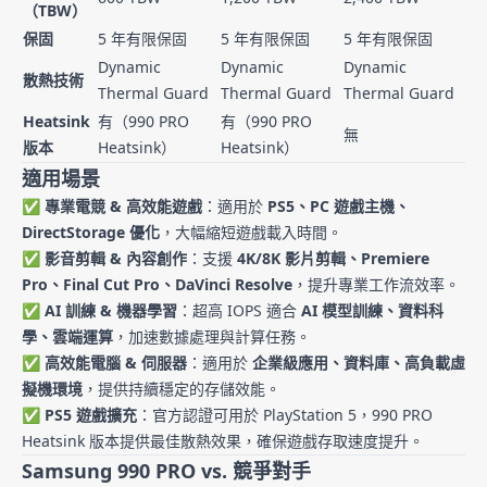
（TBW）
保固
5 年有限保固
5 年有限保固
5 年有限保固
Dynamic
Dynamic
Dynamic
散熱技術
Thermal Guard
Thermal Guard
Thermal Guard
Heatsink
有（990 PRO
有（990 PRO
無
版本
Heatsink）
Heatsink）
適用場景
✅
專業電競 & 高效能遊戲
：適用於
PS5、PC 遊戲主機、
DirectStorage 優化
，大幅縮短遊戲載入時間。
✅
影音剪輯 & 內容創作
：支援
4K/8K 影片剪輯、Premiere
Pro、Final Cut Pro、DaVinci Resolve
，提升專業工作流效率。
✅
AI 訓練 & 機器學習
：超高 IOPS 適合
AI 模型訓練、資料科
學、雲端運算
，加速數據處理與計算任務。
✅
高效能電腦 & 伺服器
：適用於
企業級應用、資料庫、高負載虛
擬機環境
，提供持續穩定的存儲效能。
✅
PS5 遊戲擴充
：官方認證可用於 PlayStation 5，990 PRO
Heatsink 版本提供最佳散熱效果，確保遊戲存取速度提升。
Samsung 990 PRO vs. 競爭對手