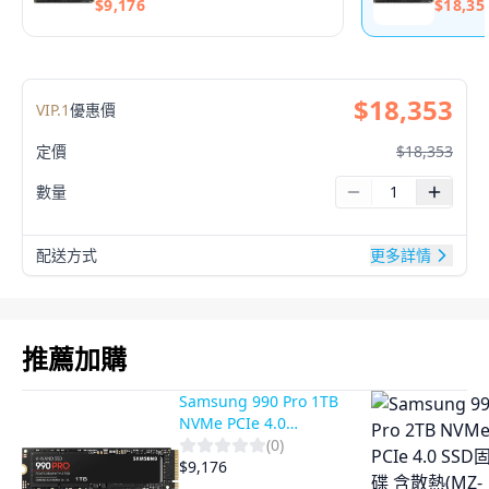
$
9,176
$
18,35
$
18,353
VIP.
1
優惠價
定價
$
18,353
數量
配送方式
更多詳情
推薦加購
Samsung 990 Pro 1TB
NVMe PCIe 4.0
SSD((MZ-V9P1T0BW) |
(
0
)
超高速 M.2 固態硬碟 |
$
9,176
遊戲與創作者專用