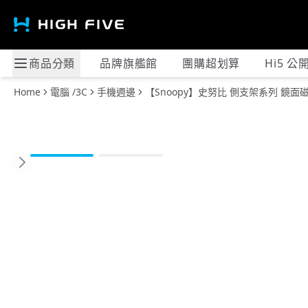
商品分類
品牌旗艦館
團購超划算
Hi5 公
Home
電腦 /3C
手機週邊
【Snoopy】史努比 側支架系列 鏡面
Previous slide