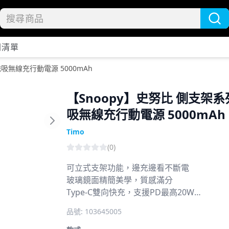
開清單
磁吸無線充行動電源 5000mAh
【Snoopy】史努比 側支架系
吸無線充行動電源 5000mAh
Next slide
Timo
(
0
)
可立式支架功能，邊充邊看不斷電
玻璃鏡面精簡美學，質感滿分
Type-C雙向快充，支援PD最高20W
15W磁吸無線快充，支援Android手機
品號:
103645005
可同時充兩台設備