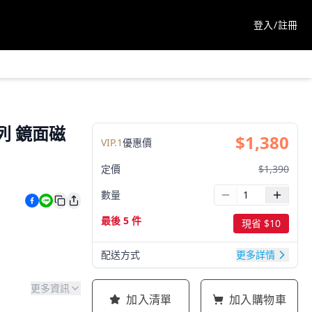
登入/註冊
列 鏡面磁
$
1,380
VIP.
1
優惠價
定價
$
1,390
數量
最後 5 件
現省 $
10
配送方式
更多詳情
更多資訊
加入清單
加入購物車