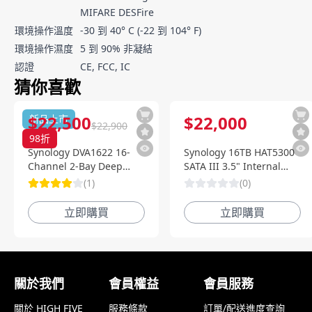
MIFARE DESFire
環境操作溫度
-30 到 40° C (-22 到 104° F)
環境操作濕度
5 到 90% 非凝結
認證
CE, FCC, IC
猜你喜歡
$
22,500
$
22,000
新品上市
$
22,900
98
折
Synology DVA1622 16-
Synology 16TB HAT5300
Channel 2-Bay Deep
SATA III 3.5" Internal
Learning NVR 深度智慧影
Enterprise HDD
(
1
)
(
0
)
像監控系統
立即購買
立即購買
顧客評論
關於我們
會員權益
會員服務
關於 HIGH FIVE
服務條款
訂單/配送進度查詢