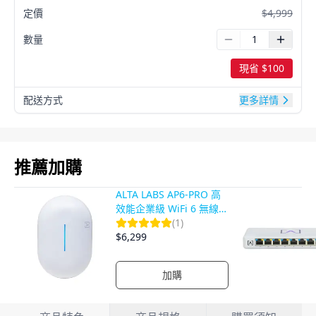
定價
$
4,999
數量
現省 $
100
配送方式
更多詳情
推薦加購
ALTA LABS AP6-PRO 高
效能企業級 WiFi 6 無線
AP｜4x4 MU-MIMO｜可
(
1
)
擴展網路｜高速穩定無線
$
6,299
基地台
加購
產品詳情