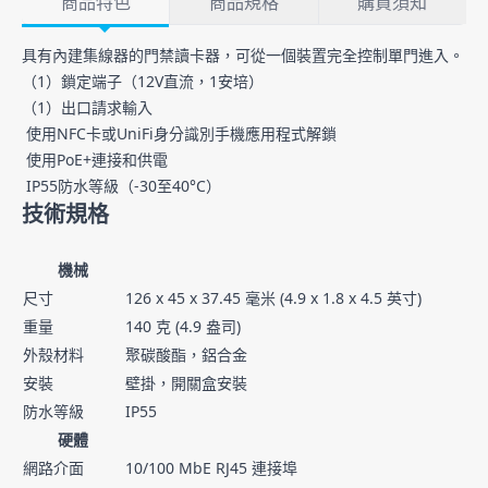
商品特色
商品規格
購買須知
商品特色
具有內建集線器的門禁讀卡器，可從一個裝置完全控制單門進入。
（1）鎖定端子（12V直流，1安培）
（1）出口請求輸入
使用NFC卡或UniFi身分識別手機應用程式解鎖
使用PoE+連接和供電
IP55防水等級（-30至40°C）
技術規格
機械
尺寸
126 x 45 x 37.45 毫米 (4.9 x 1.8 x 4.5 英寸)
重量
140 克 (4.9 盎司)
外殼材料
聚碳酸酯，鋁合金
安裝
壁掛，開關盒安裝
防水等級
IP55
硬體
網路介面
10/100 MbE RJ45 連接埠