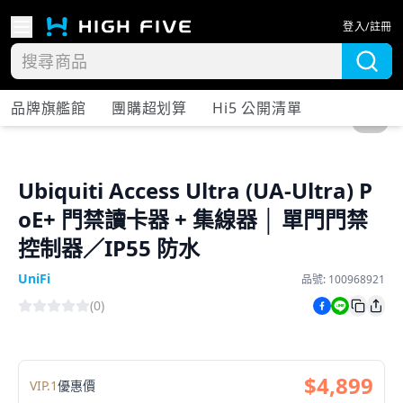
登入/註冊
品牌旗艦館
團購超划算
Hi5 公開清單
1
/
5
Ubiquiti Access Ultra (UA-Ultra) P
oE+ 門禁讀卡器 + 集線器 │ 單門門禁
控制器／IP55 防水
UniFi
品號:
100968921
(
0
)
$
4,899
VIP.
1
優惠價