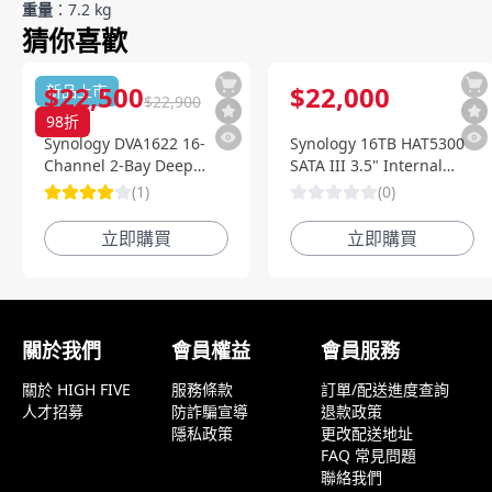
重量
：7.2 kg
猜你喜歡
$
22,500
$
22,000
新品上市
$
22,900
98
折
Synology DVA1622 16-
Synology 16TB HAT5300
Channel 2-Bay Deep
SATA III 3.5" Internal
Learning NVR 深度智慧影
Enterprise HDD
(
1
)
(
0
)
像監控系統
立即購買
立即購買
顧客評論
關於我們
會員權益
會員服務
關於 HIGH FIVE
服務條款
訂單/配送進度查詢
人才招募
防詐騙宣導
退款政策
隱私政策
更改配送地址
FAQ 常見問題
聯絡我們