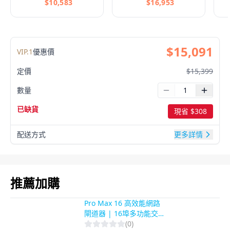
$
10,583
$
16,953
$
15,091
VIP.
1
優惠價
定價
$
15,399
數量
已缺貨
現省 $
308
配送方式
更多詳情
推薦加購
Pro Max 16 高效能網路
閘道器 | 16埠多功能交換
器 | 企業級安全防護整合
(
0
)