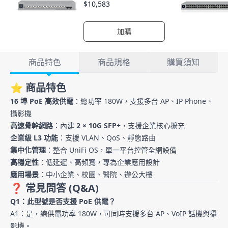
方案
$
10,583
加購
產品詳情
商品特色
商品規格
購買須知
商品特色
⭐ 商品特色
16 埠 PoE 高效供電
：總功率 180W，支援多台 AP、IP Phone、
攝影機
高速骨幹網路
：內建
2 × 10G SFP+
，支援企業核心擴充
企業級 L3 功能
：支援 VLAN、QoS、靜態路由
集中化管理
：整合 UniFi OS，單一平台控管全網設備
高穩定性
：低延遲、高頻寬，專為企業應用設計
應用場景
：中小企業、校園、醫院、辦公大樓
❓ 常見問答 (Q&A)
Q1：此型號是否支援 PoE 供電？
A1：是，總供電功率 180W，可同時支援多台 AP、VoIP 話機與攝
影機。