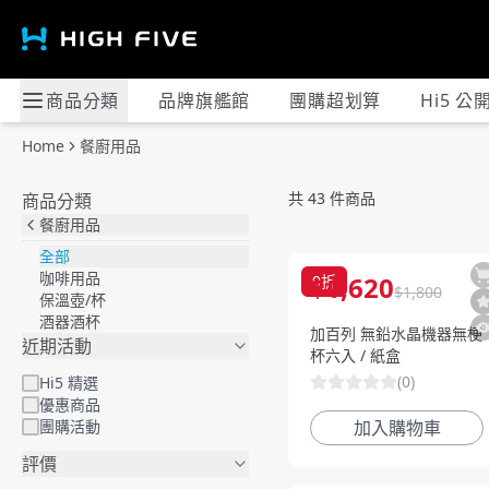
商品分類
品牌旗艦館
團購超划算
Hi5 公
Home
餐廚用品
餐廚用品
共
43
件商品
商品分類
餐廚用品
全部
咖啡用品
$
1,620
9
折
$
1,800
保溫壺/杯
酒器酒杯
加百列 無鉛水晶機器無梗
近期活動
杯六入 / 紙盒
(
0
)
Hi5 精選
優惠商品
團購活動
加入購物車
評價