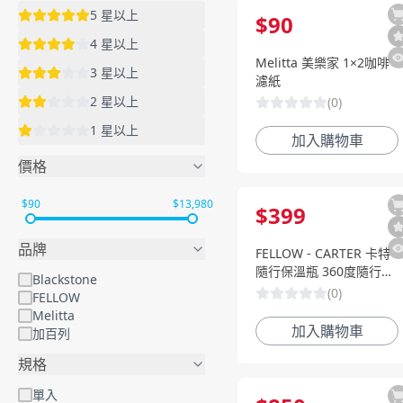
5
星以上
$
90
4
星以上
Melitta 美樂家 1×2咖啡
3
星以上
濾紙
2
星以上
(
0
)
1
星以上
加入購物車
價格
$
90
$
13,980
$
399
品牌
FELLOW - CARTER 卡特
隨行保溫瓶 360度隨行蓋-
Blackstone
非密封
(
0
)
FELLOW
Melitta
加入購物車
加百列
規格
單入