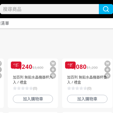
開清單
$
3,240
$
1,080
9
折
9
折
$
3,600
$
1,200
加百列 無鉛水晶機器杯六
加百列 無鉛水晶機器杯雙
入 / 禮盒
入 / 禮盒
(
0
)
(
0
)
加入購物車
加入購物車