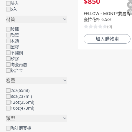
$
850
雙入
6入
FELLOW - MONTY雙層陶
材質
瓷拉花杯 6.5oz
(
0
)
玻璃
陶瓷
加入購物車
木頭
塑膠
不鏽鋼
矽膠
陶瓷內層
鋁合金
容量
2oz(65ml)
8oz(237ml)
12oz(355ml)
16oz(473ml)
類型
咖啡磨豆機