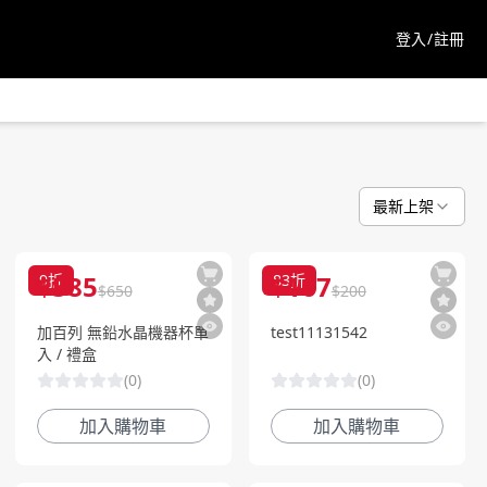
登入/註冊
最新上架
$
585
$
167
9
折
83
折
$
650
$
200
加百列 無鉛水晶機器杯單
test11131542
入 / 禮盒
(
0
)
(
0
)
加入購物車
加入購物車