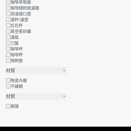
咖啡萃取器
咖啡細粉過濾器
測溫細口壺
濾杯/濾壺
拉花杯
真空密封罐
濾紙
刀盤
咖啡杯
咖啡秤
隔熱墊
材質
陶瓷內層
不鏽鋼
材質
玻璃