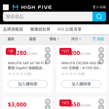
登入/註冊
品牌旗艦館
團購超划算
Hi5 公開清單
最新
最舊
價格
評分
篩選
網通設備
$
4,280
$
7,200
8
折
99
折
$
5,300
$
7,260
MikroTik hAP ax³ Wi-Fi 6
MikroTik CRS304-4XG-IN
雙頻 Gigabit 無線路由器
10G 交換器｜4×10G RJ45
｜高效能四核心｜5 埠網
｜L3 Lite｜企業級高速網
(
0
)
(
0
)
路｜支援 Mesh
路
加入購物車
加入購物車
$
3,000
$
7,550
98
折
$
7,699