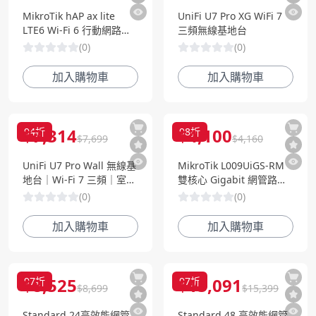
MikroTik hAP ax lite
UniFi U7 Pro XG WiFi 7
LTE6 Wi-Fi 6 行動網路路
三頻無線基地台
由器｜LTE Cat6｜AX 無線
(
0
)
(
0
)
｜RouterOS (L41G-
2axD&FG621)
加入購物車
加入購物車
$
7,314
$
4,100
94
折
98
折
$
7,699
$
4,160
UniFi U7 Pro Wall 無線基
MikroTik L009UiGS-RM
地台｜Wi-Fi 7 三頻｜室內
雙核心 Gigabit 網管路由
壁掛式 AP｜高速企業級連
器 │ 8埠 Gigabit + SFP
(
0
)
(
0
)
線方案
2.5G │ 支援 PoE-IN /
PoE-OUT │ RouterOS
加入購物車
加入購物車
Level 5
$
8,525
$
15,091
97
折
97
折
$
8,699
$
15,399
Standard 24高效能網管
Standard 48 高效能網管