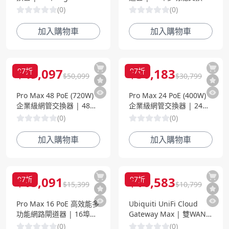
10G SFP+ 光纖 | 企業級
| 企業級安全防護整合方
(
0
)
(
0
)
L3 Switch
案
加入購物車
加入購物車
$
49,097
$
30,183
97
折
97
折
$
50,099
$
30,799
Pro Max 48 PoE (720W)
Pro Max 24 PoE (400W)
企業級網管交換器 | 48埠
企業級網管交換器 | 24埠
PoE + 10G SFP+ 光纖
PoE + 10G SFP+ 光纖
(
0
)
(
0
)
加入購物車
加入購物車
$
15,091
$
10,583
97
折
97
折
$
15,399
$
10,799
Pro Max 16 PoE 高效能多
Ubiquiti UniFi Cloud
功能網路閘道器 | 16埠
Gateway Max | 雙WAN
PoE 交換機 | 企業級安全
企業級安全閘道器 | 10G
(
0
)
(
0
)