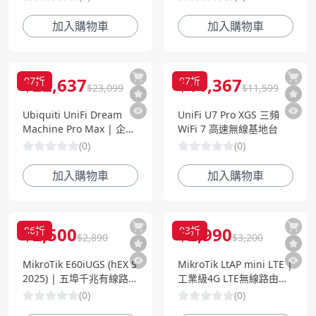
防護
光纖路由 | UniFi OS 網管
平台
加入購物車
加入購物車
$
22,637
$
11,367
97
折
97
折
$
23,099
$
11,599
Ubiquiti UniFi Dream
UniFi U7 Pro XGS 三頻
Machine Pro Max | 企業
WiFi 7 高速無線基地台
級網路安全閘道器 | 10G
(
0
)
(
0
)
光纖交換 | All-in-One 網
管解決方案
加入購物車
加入購物車
$
2,500
$
2,990
86
折
93
折
$
2,890
$
3,200
MikroTik E60iUGS (hEX S
MikroTik LtAP mini LTE |
2025) | 五埠千兆有線路由
工業級4G LTE無線路由器
器 | 支援SFP光纖與
(RB912R-2nD-LTm &
(
0
)
(
0
)
RouterOS L4
EC200A-EU)