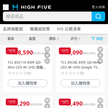
登入/註冊
品牌旗艦館
團購超划算
Hi5 公開清單
最新
最舊
價格
評分
篩選
電視
$
138,590
$
89,090
98
折
98
折
$
139,990
$
89,990
TCL 85X11K 85吋 QD-
TCL 85C8K 85吋 QD-Mini
Mini LED 4K UHD 旗艦智
LED 4K UHD Google TV
慧電視
智慧電視
(
0
)
(
0
)
加入購物車
加入購物車
$
69,290
$
49,490
98
折
98
折
$
69,990
$
49,990